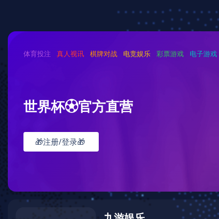
AOA
连接你的赛事视野，打造