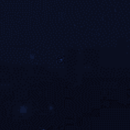
斯
莫斯里成为他的教练”这一...
输
失利，但主教练卢伟对此表示坚定...
个
他的职业生涯充满了辉煌与成就。...
联系我们
快速导航