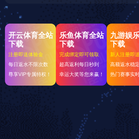
首页
体育头条
正
在当前足球界，埃梅里作为
面详细探讨埃梅里在巴黎的
过对这几个方面的深入分析
中的重要性。
1、个人技术特
埃梅里的个人技术特点十分
时保持冷静，并且能够迅速
线。这种技术上的优势，使
除了控球和传球外，埃梅里
攻防转换。在防守端，他也
织进攻的责任，也能参与到