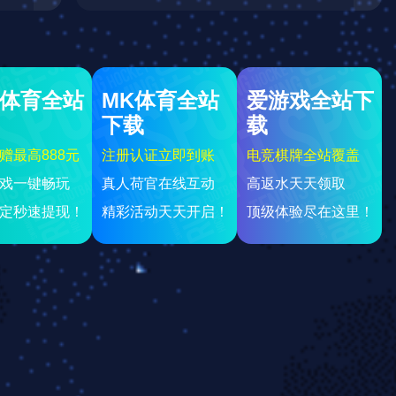
心力量之一。本文将从四个方
质以及对球队文化的贡献。通
一部分，并展望他在未来发展
球能力，能够在面对对方防守
和长传帮助球队打破对方防
，使得他在比赛中能频繁参与
特长，使得他不仅能够承担组