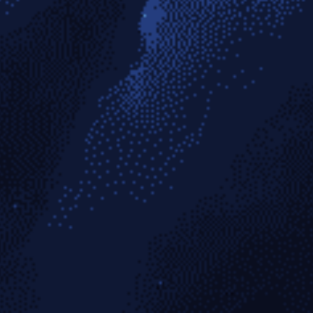
力，大大促进了各国球员之间相互了解与尊重。这对于多元化背
作意愿，从而提升整体表现。通过自身努力营造出积极向上的氛
需的重要元素。
员方面，埃梅里也是一个很好的榜样。他用实际行动证明，只要
的小伙伴们，共同推动俱乐部文化向前迈进.
越的个人技术、良好的战术适应能力、显著的领导潜质，以及对
设中的关键人物。随着时间推移，相信他会逐步成长为引领这支
为俱乐部赢取更多荣誉。
巴黎圣日耳曼的人们，都能见证到这一年轻才俊如何在未来继续
灿烂的新纪元！