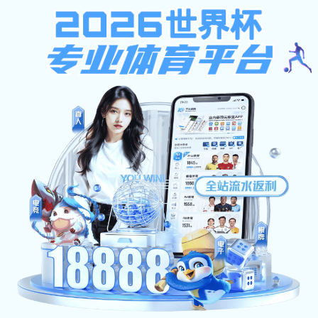
注册入口
AOA官网登录中心
· 体育
观看更便捷
连接你的赛事视野，打造球迷专属的数字主场。
aoa官网
登录中心网页版
提供多终端支持、高清视频、 实时比分与
赛事推荐，让你随时随地畅享体育内容。
网页端入口