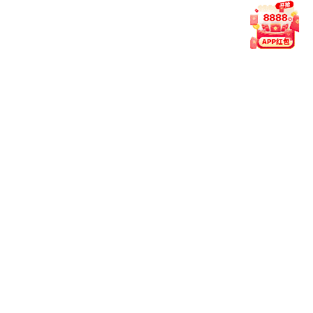
于个人全面发展的深思熟虑之举。他看重的不仅是眼前利
益，更关注长期成长所需。因此，这一决定不仅反映了他成
熟稳重的一面，也值得其他年轻运动员借鉴与思考。同样，
我们也应该认识到，在追求梦想与现实之间找到合理平衡的
重要性，为我们的职业道路铺设更加坚实基础。
最后，希望泰勒·坦纳在未来的发展道路上能够取得丰硕成
果，无论是在学业还是篮球领域，都能不断超越自我，实现
既定目标。同时，这一故事也提醒我们，每个决策背后都有
其深刻意义，而这正是成就伟大事业的不竭动力源泉。期待
看到他的精彩表现！
分享到：