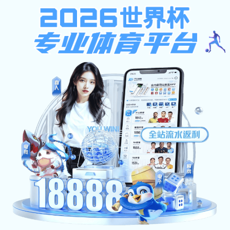
注册入口
AOA官网登录中心
· 体育
观看更便捷
连接你的赛事视野，打造球迷专属的数字主场。
aoa官网
登录中心网页版
提供多终端支持、高清视频、 实时比分与
赛事推荐，让你随时随地畅享体育内容。
网页端入口