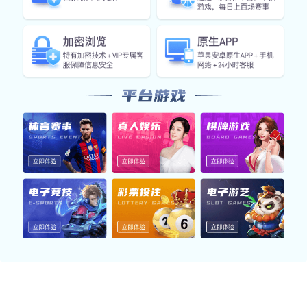
2、经济损失分析
根据各类数据显示，由于杜伦队在季后赛中的糟糕表现，其
相关收入大幅下降，包括门票销售、赞助收入和周边商品销
售等多个方面均受到了冲击。尤其是进入季后赛后的高期待
值，让许多人原本准备为比赛买单，但由于失利，很多潜在
观众选择放弃观看，这直接导致门票营收锐减。
此外，赞助商们通常会根据球队成绩调整合作协议。如果杜
伦队未能保持竞争力，那么与之签约的品牌商可能会考虑撤
回赞助或者减少投入，这无疑会让球队面临财政困境，从而
进一步加重Siegel面临的财务危机。
综合以上因素，可以推测，如果这种状况持续下去，Siegel
可能面临超过五千万美元的损失。而这种损失不仅仅体现在
数字上，更是对他个人声誉的一大打击，使得他需要重新审
视自己的投资策略和决策能力。