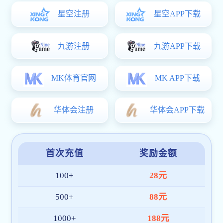
首页
体育头条
正文
萨福诺夫作为球队的主教练，近期对球队的出色表现表示了
充分的自信。他认为，球队在过去的比赛中取得了显著成
绩，并期待继续书写辉煌的征程。在这篇文章中，我们将从
四个方面对萨福诺夫及其球队的成就进行详细阐述。首先，
我们将探讨他如何通过战术调整提升球队竞争力；其次，分
析球队内部凝聚力的重要性；接着，讨论外部支持与资源配
置对球队发展的影响；最后，我们将展望未来的发展方向和
目标。通过这些方面的深入分析，可以更好地理解萨福诺夫
对球队前景的乐观态度以及他的执教哲学。
1、战术调整与团队提升
在现代足球中，战术是决定比赛结果的重要因素之一。萨福
诺夫以其独特的战术理念，使得球队在赛季初期便展现出强