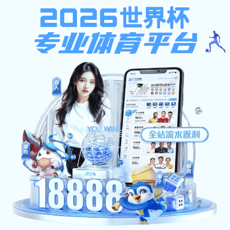
注册入口
AOA官网登录中心
· 体育
观看更便捷
连接你的赛事视野，打造球迷专属的数字主场。
aoa官网
登录中心网页版
提供多终端支持、高清视频、 实时比分与
赛事推荐，让你随时随地畅享体育内容。
网页端入口