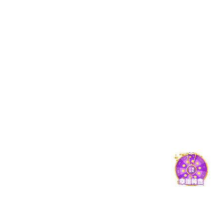
3、外部支持与资源整合
在谈到球队成绩时，不可忽视的是外部支持的重要性。俱乐
部管理层对于俱乐部运营及其战略方向给予的大力支持，是
萨福诺夫能够安心执教的重要保障。从引援政策到训练设施
升级，每一项决策都直接影响着球队的发展。而俱乐部愿意
在人力物力上投入更多资源，无疑是为了帮助主教练实现既
定目标。
此外，与媒体和赞助商保持良好关系也极为重要。在如今的
信息时代，通过媒体宣传塑造良好的公众形象，对吸引更多
赞助商至关重要。而赞助商可提供资金、设备等诸多支持，
这些都是保证俱乐部持续发展的必要条件。因此，萨福诺夫
非常重视与外界沟通协调，以确保获得充足资源，从而提升
整体竞争实力。