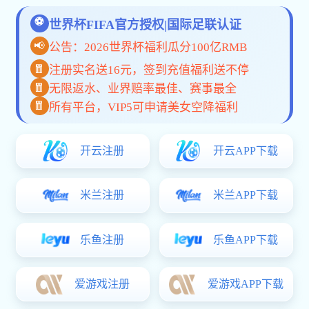
下载APP
萨福诺夫自信球队成绩显著期待继续书
写辉煌征程
2026-06-29 05:20
阅读 50 次