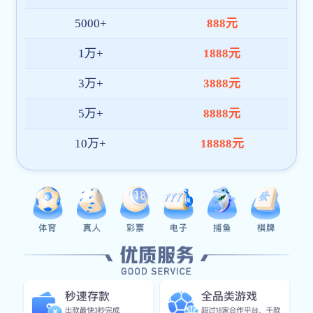
球过人方面也展现了非凡的才能，常常通过个人突破撕开防
线，为球队创造机会。
除了出色的控球能力外，伊纳西奥还具备很强的战术意识。
他能够迅速判断场上形势，并做出相应调整，这种敏锐性使
得他在复杂局面中依然能够保持冷静，并作出最佳选择。他
总是能找到最有效的方法来组织进攻或回防，从而提升全队
的整体表现。
最后，伊纳西奥在定位球方面同样展现了他的天赋。他对于
任意球和角球的把握能力极强，经常能利用这些机会为球队
争取得分。这种全面的发展，使得他不仅是一位优秀的进攻
型中场，更是球队战术体系中的重要一环。
2、比赛中的表现
在实际比赛中，伊纳西奥频繁地展现出其超乎寻常的竞技状