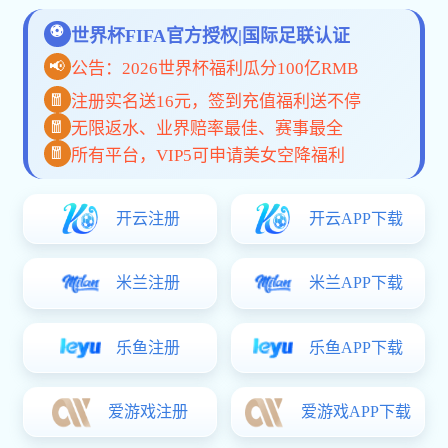
下载APP
里肯盛赞伊纳西奥为同龄球员中的顶尖
天才未来潜力无限
2026-06-23 04:23
阅读 44 次