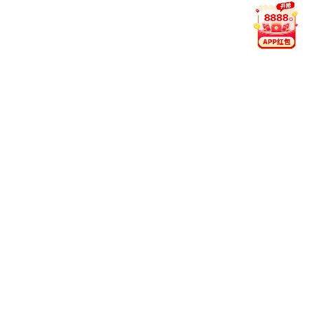
总结：
总体而言，里肯对伊纳西奥给予如此高评价并不是没有原
因。从技术特点到比赛表现，再到个人职业素养以及未来发
展前景，每一个方面都展现出了这位年轻天才的不凡之处。
正如里肯所言，“顶尖天才”绝非空穴来风，而是在长期积累
下形成的一种必然结果。
随着时间推移，我们期待着看到伊纳西奥如何书写属于自己
的辉煌篇章。在这个充满竞争与挑战的平台上，相信只要坚
持努力，就一定能够实现梦想，为自己和支持者带来更多荣
耀！
分享到：