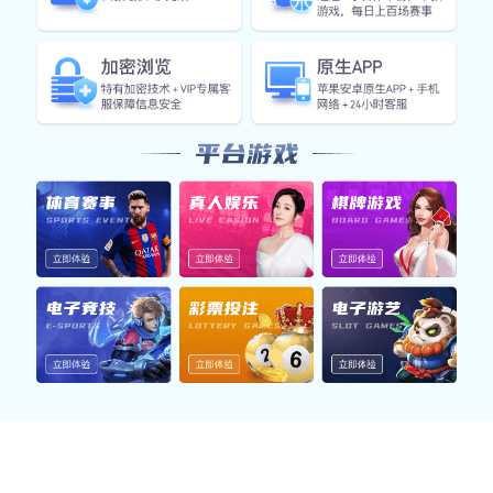
态，无论是在国内联赛还是国际赛事中，他都能脱颖而出。
在与强队交锋时，他往往是球队攻击的重要发起者，通过自
己的跑动和传递，将球队推向胜利。
值得一提的是，面对高压情况下，伊纳西奥显示出的冷静与
成熟令人印象深刻。在关键时刻，他能够承担起重任，不畏
惧压力，这种心态帮助他屡次打入决定性的进球，为球队赢
得荣誉。这种敢于担当的大无畏精神，让他的队友们倍感信
赖，也提升了整个团队士气。
此外，伊纳西奥在防守端同样不遗余力。他积极参与反抢，
通过高压逼抢来限制对手发挥。这种全方位、多层次的参
与，使得他成为一个不可或缺的重要角色，有效地增强了球
队整体实力。
3、个人职业素养